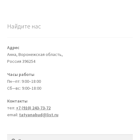
Найдите нас
Адрес
Анна, Воронежская область,
Россия
396254
Часы работы
Пн—пт: 9:00–18:00
Сб—вс: 9:00–18:00
Контакты
тел:
+7 (910) 243-73-72
email:
tatyanabud@list.ru
Искать:
Поиск