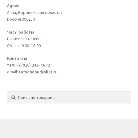
Адрес
Анна, Воронежская область,
Россия
396254
Часы работы
Пн—пт: 9:00–18:00
Сб—вс: 9:00–18:00
Контакты
тел:
+7 (910) 243-73-72
email:
tatyanabud@list.ru
Искать:
Поиск