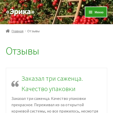
«Эрика»
Skip
Skip
Меню
to
to
navigation
content
О нас
Главная
Отзывы
Новости
Отзывы
Expand
Каталог
child
menu
Доставка и оплата
Заказал три саженца.
Отзывы
Качество упаковки
Контакты
Заказал три саженца. Качество упаковки
прекрасное. Переживал из-за открытой
корневой системы, но все прижилось, несмотря