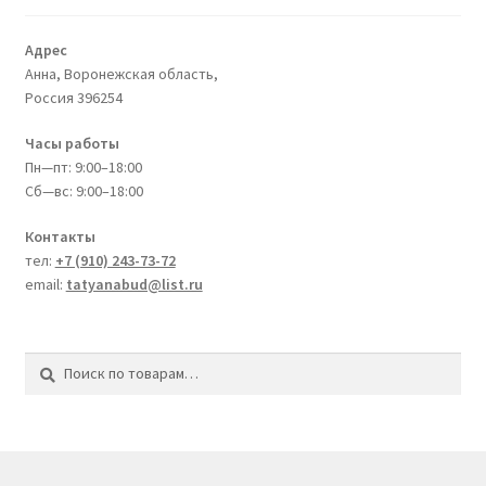
Адрес
Анна, Воронежская область,
Россия
396254
Часы работы
Пн—пт: 9:00–18:00
Сб—вс: 9:00–18:00
Контакты
тел:
+7 (910) 243-73-72
email:
tatyanabud@list.ru
Искать:
Поиск