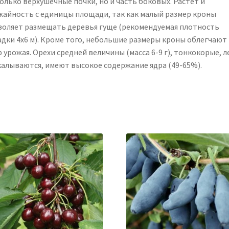
олько верхушечные почки, но и часть боковых. Растет и
жайность с единицы площади, так как малый размер кроны
воляет размещать деревья гуще (рекомендуемая плотность
адки 4х6 м). Кроме того, небольшие размеры кроны облегчают
 урожая. Орехи средней величины (масса 6-9 г), тонкокорые, л
калываются, имеют высокое содержание ядра (49-65%).