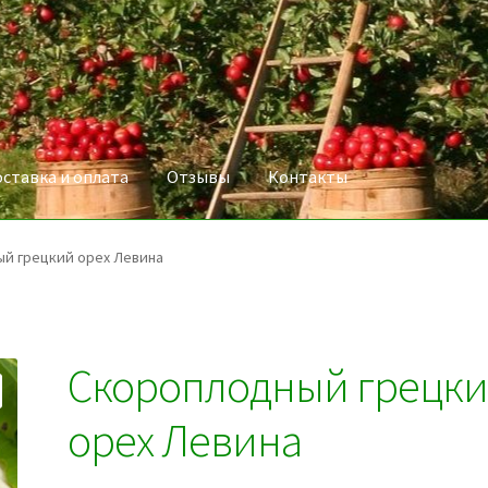
ставка и оплата
Отзывы
Контакты
й грецкий орех Левина
Скороплодный грецк
орех Левина