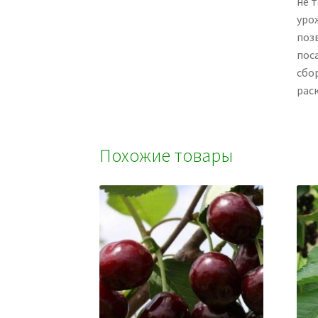
не т
уро
поз
пос
сбор
рас
Похожие товары