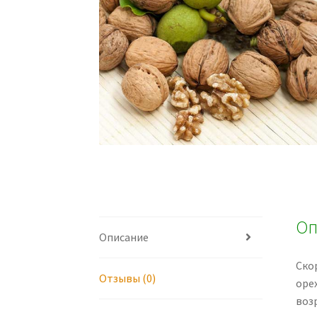
Оп
Описание
Ско
Отзывы (0)
оре
воз