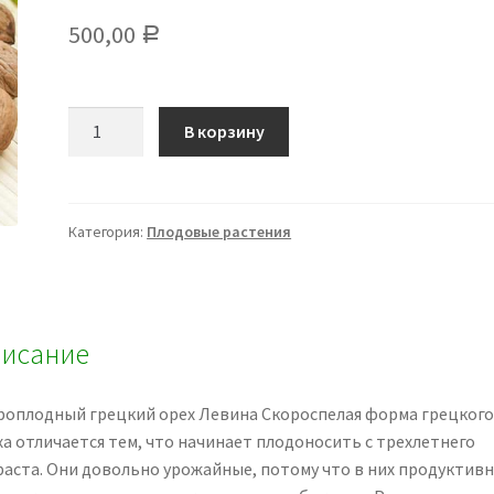
500,00
Р
Количество
В корзину
Скороплодный
грецкий
орех
Левина
Категория:
Плодовые растения
исание
роплодный грецкий орех Левина Скороспелая форма грецкого
ха отличается тем, что начинает плодоносить с трехлетнего
раста. Они довольно урожайные, потому что в них продуктив