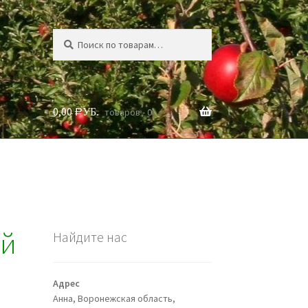
Искать:
Поиск
0,00
товаров - 0
Р
УБ.
ий
Найдите нас
Адрес
Анна, Воронежская область,