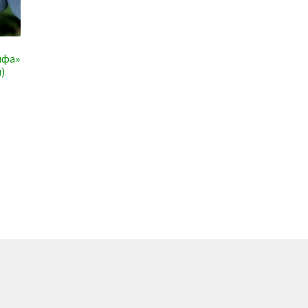
мфа»
)