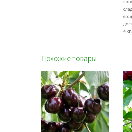
конс
сла
яго
дост
4 кг.
Похожие товары