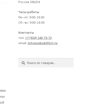
Россия
396254
Часы работы
Пн—пт: 9:00–18:00
Сб—вс: 9:00–18:00
Контакты
тел:
+7 (910) 243-73-72
email:
tatyanabud@list.ru
Искать:
Поиск
ами.
ины
гой