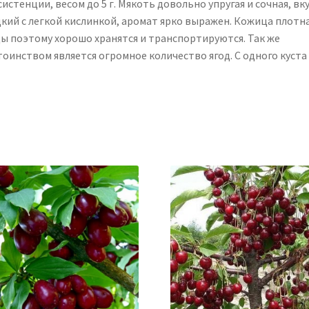
истенции, весом до 5 г. Мякоть довольно упругая и сочная, вк
дкий с легкой кислинкой, аромат ярко выражен. Кожица плотна
ды поэтому хорошо хранятся и транспортируются. Так же
оинством является огромное количество ягод. С одного куста 