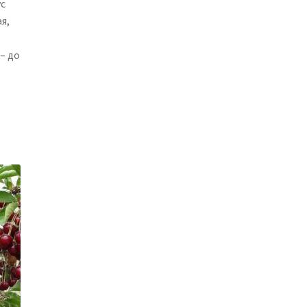
ус
я,
– до