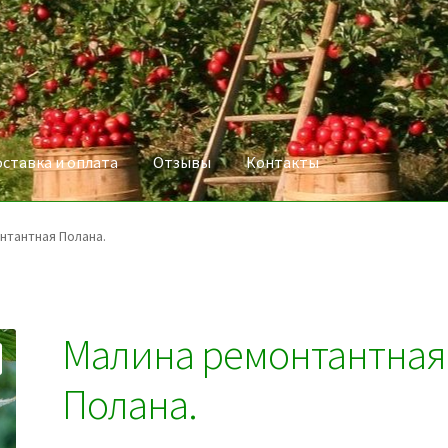
ставка и оплата
Отзывы
Контакты
нтантная Полана.
Малина ремонтантная
Полана.