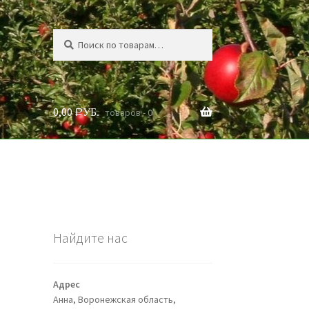
Искать:
Поиск
0,00
товаров - 0
Р
УБ.
Найдите нас
Адрес
Анна, Воронежская область,