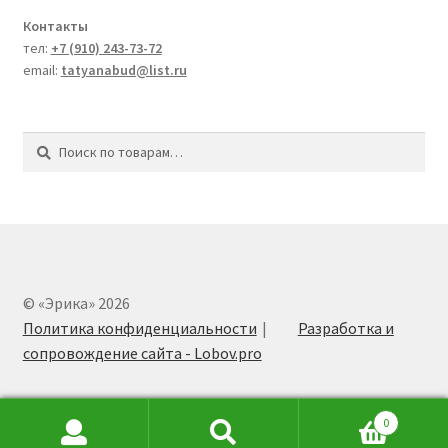
Контакты
тел:
+7 (910) 243-73-72
email:
tatyanabud@list.ru
Искать:
Поиск
© «Эрика» 2026
Политика конфиденциальности
Разработка и
сопровождение сайта - Lobov.pro
0
Искать:
Поиск