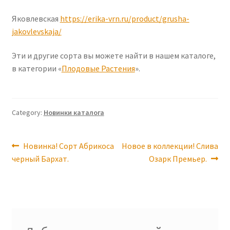
Яковлевская
https://erika-vrn.ru/product/grusha-
jakovlevskaja/
Эти и другие сорта вы можете найти в нашем каталоге,
в категории «
Плодовые Растения
».
Category:
Новинки каталога
Навигация
Previous
Next
Новинка! Сорт Абрикоса
Новое в коллекции! Слива
post:
post:
черный Бархат.
Озарк Премьер.
по
записям