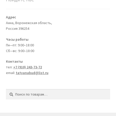
Адрес
Анна, Воронежская область,
Россия
396254
Часы работы
Пн—пт: 9:00–18:00
Сб—вс: 9:00–18:00
Контакты
тел:
+7 (910) 243-73-72
email:
tatyanabud@list.ru
Искать:
Поиск