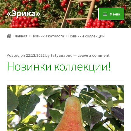
«Эрика»
Skip
Skip
Меню
to
to
navigation
content
О нас
Главная
Новинки каталога
Новинки коллекции!
Новости
Posted on
22.12.2022
by
tatyanabud
—
Leave a comment
Expand
Каталог
Новинки коллекции!
child
menu
Доставка и оплата
Отзывы
Контакты