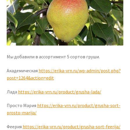
Мы добавили в ассортимент 5 сортов груши.
Академическая
https://erika-vrn.ru/wp-admin/post.php?
post=1264&action=edit
Лада
https://erika-vrn.ru/product/grusha-lada/
Просто Мария
https://erika-vrn.ru/product/grusha-sort-
prosto-marija/
Феерия
https://erika-vrn.ru/product/grusha-sort-feerija/