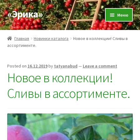
«Эрика»
Skip
Skip
Меню
to
to
navigation
content
О нас
Главная
Новинки каталога
Новое в коллекции! Сливы в
ассортименте.
Новости
Expand
Каталог
Posted on
16.12.2019
by
tatyanabud
—
Leave a comment
child
Новое в коллекции!
menu
Доставка и оплата
Сливы в ассортименте.
Отзывы
Контакты